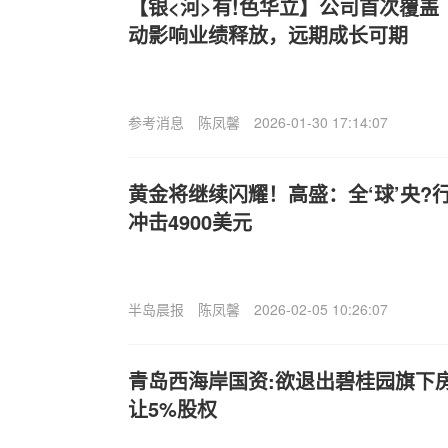
【银<河>有!色华立】公司首次覆盖
动影响业绩释放，远期成长可期
参考消息
陈凤馨
2026-01-30 17:14:07
黄金将继续闪耀！高盛：全‘球’央?行
冲击4900美元
半岛晨报
陈凤馨
2026-02-05 10:26:07
青岛西海岸国资:欲退出碧桂园旗下房
让5%股权