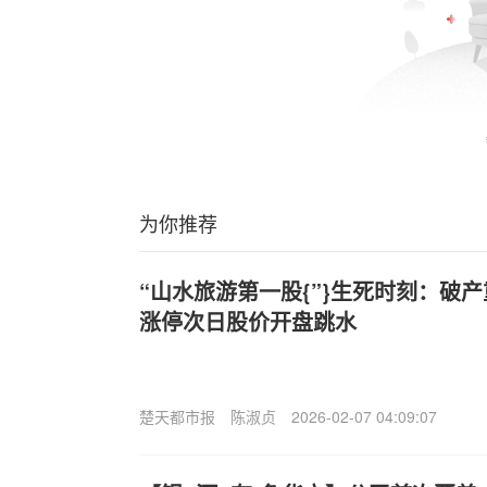
为你推荐
“山水旅游第一股{”}生死时刻：破
涨停次日股价开盘跳水
楚天都市报
陈淑贞
2026-02-07 04:09:07