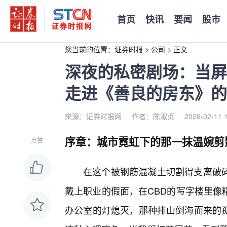
首页
快讯
要闻
股市
您当前的位置：
证券时报
>
公司
>
正文
深夜的私密剧场：当屏
走进《善良的房东》的
来源：证券时报网
作者：陈淑贞
2026-02-11 
序章：城市霓虹下的那一抹温婉剪
点赞
在这个被钢筋混凝土切割得支离破
戴上职业的假面，在CBD的写字楼里像
办公室的灯熄灭，那种排山倒海而来的孤